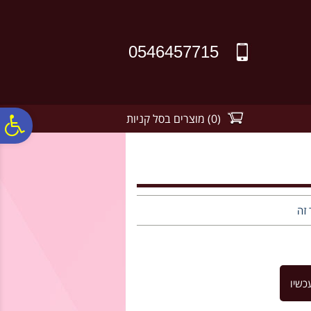
לתפריט
לתוכן
לתפריט
אתר
המרכזי
נגישות
0546457715
(
0
)
מוצרים בסל קניות
פ
סר
נג
 זה
כשיו