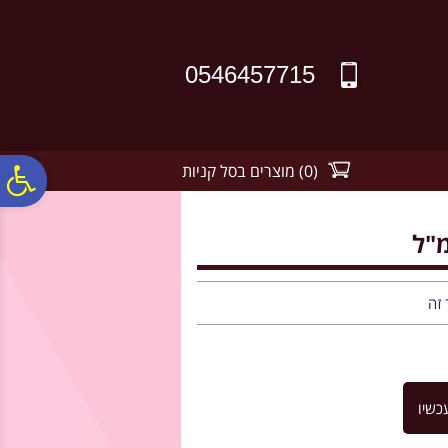
לתפריט
לתוכן
לתפריט
אתר
המרכזי
נגישות
0546457715
(
0
)
מוצרים בסל קניות
פ
סר
נג
 זה
כשיו