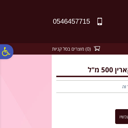
לתפריט
לתוכן
לתפריט
אתר
המרכזי
נגישות
0546457715
(
0
)
מוצרים בסל קניות
פ
סר
5 מ"ל
נג
 זה
כשיו