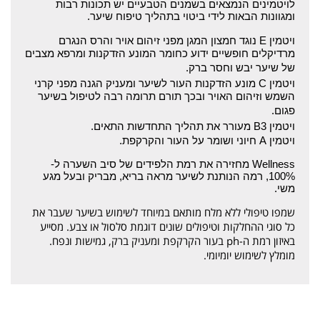
לויטמינים הנמצאים בשמנים הטבעיים יש תכונות רבות
ומגוונות הבאות לידי ביטוי בתהליך טיפוח שיער.
ויטמין E נוגד חמצון המגן מפני זיהום אויר והרס הנגרם
מרדיקלים חופשיים ידוע כחומר המונע הזדקנות ומרפא מצבים
של שיער יבש וחסר ברק.
ויטמין C מונע הזדקנות העור לשיער ומעניק הגנה מפני קרני
השמש וזיהום האויר ובכך תורם תרומה רבה לטיפול בשיער
פגום.
ויטמין B3 מעורר את תהליך התחדשות התאים.
ויטמין A חיוני ושומר על העור והקרקפת.
Wellness מחזירה את רמת הלפידים של סיב השערה ל-
100%, רמה הנותנת לשיער מראה בריא, מבריק ובעל מגע
משי.
שמפו טיפולי ללא מלח מותאם במיוחד לשימוש בשיער שעבר את
כל סוגי ההחלקות וטיפולים שונים דוגמת סלסול או צבע. מסייע
באיזון רמת ה-ph בעור הקרקפת ומעניק ברק, גמישות ונפח.
מומלץ לשימוש יומיומי.