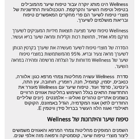
Wellness הינו מותג יוקרה עבור טיפוח שיער מהמובילים
בטיפול וטיפוח השיער והקרקפת. הטכנולוגיות החדשניות של
מוצרי טיפוח לשיער הם פרי מחקרים המאפשרים טיפוח
ובריאות מושלמים לשיערך.
Wellness טיפוח שיער מציעה תוצאות מידיות המעניקים לשיערך
מרקם מלא ואחיד, תחושת רכות וקלילות ומראה שיער בריא ועשיר.
הסדרה של מוצרי טיפוח לשיער מעשירה את שיערך בקרטין הנותן
לשיערך מראה צעיר ובריא. 95% מהמשתמשות במוצרי טיפוח
שיער של Wellness מדווחות על הצלחה מרשימה ומהירה במראה
השיער.
סדרת Wellness עשויה מחליטות צמחי מרפא כגון: אלוורה,
כנאביס, יסמין, קמומיל, חנה, רוזמרין, חוחובה, עץ התה,
ג'ינסינג', סרפד ועוד. טיפוח שיער עם Wellness מעורר את
התחדשות התאים בגלל השימוש בחליטות אגוזים הרוויים
בשמנים אתריים טהורים ואוליגו – אלמנטים (יונים שליליים
החודרים לתא) אגוז המקדמיה, הגדל באמזונס, הקוקוס
תאילנדי ואגוז הלוז העשיר בברזל סידן וויטמין E.
טיפוח שיער והיתרונות של Wellness
השמנים המופקים מחליטות צמחי המרפא והאגוזים משמשים
ליצור מוצרי טיפוח שיער, קוסמטיקה ורפואה מזה אלפי שנים.