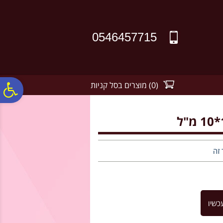
לתפריט
לתוכן
לתפריט
אתר
המרכזי
נגישות
0546457715
(
0
)
מוצרים בסל קניות
פ
סר
נג
 זה
כשיו