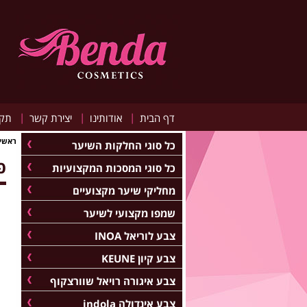
|
|
|
דף הבית
אודותינו
יצירת קשר
תקנ
ראשי
כל סוגי החלקות השיער
פ
כל סוגי המסכות המקצועיות
מחליקי שיער מקצועיים
שמפו מקצועי לשיער
צבע לוריאל INOA
צבע קיון KEUNE
צבע איגורה רויאל שוורצקוף
צבע אינדולה indola