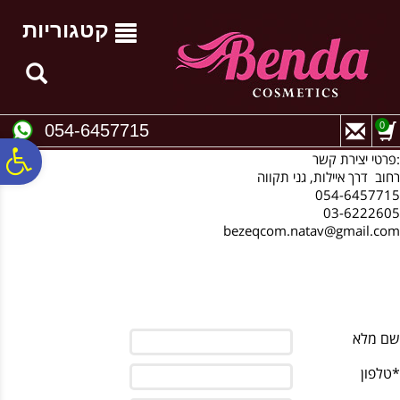
לתפריט
לתוכן
לתפריט
אתר
המרכזי
נגישות
קטגוריות
0
054-6457715
פ
פרטי יצירת קשר:
רחוב דרך איילות, גני תקווה
054-6457715
סר
03-6222605
bezeqcom.natav@gmail.com
נג
שם מלא
*טלפון