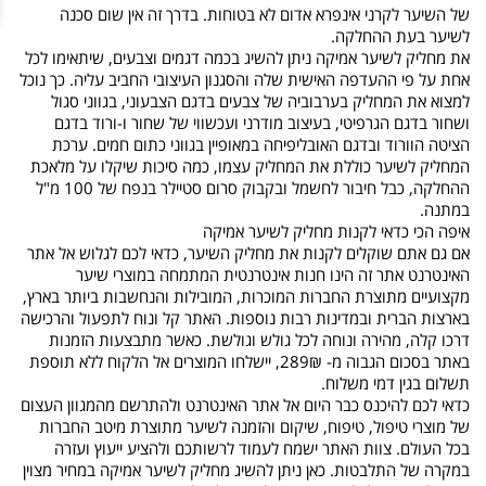
של השיער לקרני אינפרא אדום לא בטוחות. בדרך זה אין שום סכנה
לשיער בעת ההחלקה.
את מחליק לשיער אמיקה ניתן להשיג בכמה דגמים וצבעים, שיתאימו לכל
אחת על פי ההעדפה האישית שלה והסגנון העיצובי החביב עליה. כך נוכל
למצוא את המחליק בערבוביה של צבעים בדגם הצבעוני, בגווני סגול
ושחור בדגם הגרפיטי, בעיצוב מודרני ועכשווי של שחור ו-ורוד בדגם
הציטה הוורוד ובדגם האובליפיחה במאופיין בגווני כתום חמים. ערכת
המחליק לשיער כוללת את המחליק עצמו, כמה סיכות שיקלו על מלאכת
ההחלקה, כבל חיבור לחשמל ובקבוק סרום סטיילר בנפח של 100 מ"ל
במתנה.
איפה הכי כדאי לקנות מחליק לשיער אמיקה
אם גם אתם שוקלים לקנות את מחליק השיער, כדאי לכם לגלוש אל אתר
האינטרנט אתר זה הינו חנות אינטרנטית המתמחה במוצרי שיער
מקצועיים מתוצרת החברות המוכרות, המובילות והנחשבות ביותר בארץ,
בארצות הברית ובמדינות רבות נוספות. האתר קל ונוח לתפעול והרכישה
דרכו קלה, מהירה ונוחה לכל גולש וגולשת. כאשר מתבצעות הזמנות
באתר בסכום הגבוה מ- 289₪, יישלחו המוצרים אל הלקוח ללא תוספת
תשלום בגין דמי משלוח.
כדאי לכם להיכנס כבר היום אל אתר האינטרנט ולהתרשם מהמגוון העצום
של מוצרי טיפול, טיפוח, שיקום והזמנה לשיער מתוצרת מיטב החברות
בכל העולם. צוות האתר ישמח לעמוד לרשותכם ולהציע ייעוץ ועזרה
במקרה של התלבטות. כאן ניתן להשיג מחליק לשיער אמיקה במחיר מצוין