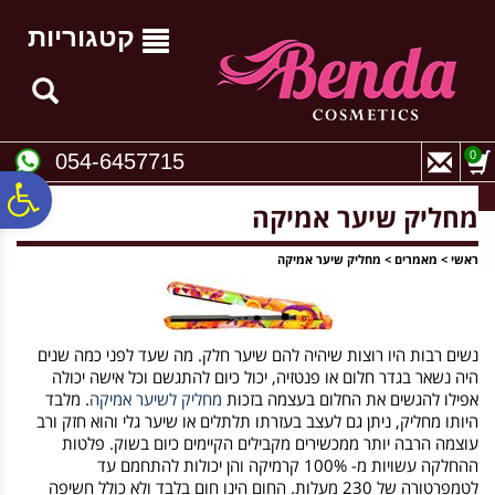
לתפריט
לתוכן
לתפריט
אתר
המרכזי
נגישות
קטגוריות
0
054-6457715
פ
מחליק שיער אמיקה
סר
ראשי
>
מאמרים
>
מחליק שיער אמיקה
נג
נשים רבות היו רוצות שיהיה להם שיער חלק. מה שעד לפני כמה שנים
היה נשאר בגדר חלום או פנטזיה, יכול כיום להתגשם וכל אישה יכולה
אפילו להגשים את החלום בעצמה בזכות
מחליק לשיער אמיקה
. מלבד
היותו מחליק, ניתן גם לעצב בעזרתו תלתלים או שיער גלי והוא חזק ורב
עוצמה הרבה יותר ממכשירים מקבילים הקיימים כיום בשוק. פלטות
ההחלקה עשויות מ- 100% קרמיקה והן יכולות להתחמם עד
לטמפרטורה של 230 מעלות. החום הינו חום בלבד ולא כולל חשיפה