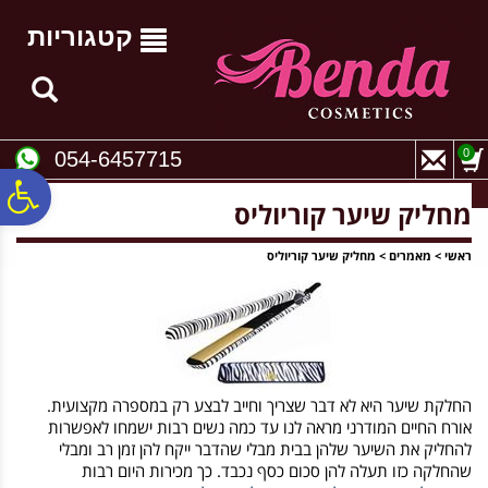
לתפריט
לתוכן
לתפריט
אתר
המרכזי
נגישות
קטגוריות
0
054-6457715
פ
מחליק שיער קוריוליס
סר
ראשי
>
מאמרים
>
מחליק שיער קוריוליס
נג
החלקת שיער היא לא דבר שצריך וחייב לבצע רק במספרה מקצועית.
אורח החיים המודרני מראה לנו עד כמה נשים רבות ישמחו לאפשרות
להחליק את השיער שלהן בבית מבלי שהדבר ייקח להן זמן רב ומבלי
שהחלקה כזו תעלה להן סכום כסף נכבד. כך מכירות היום רבות