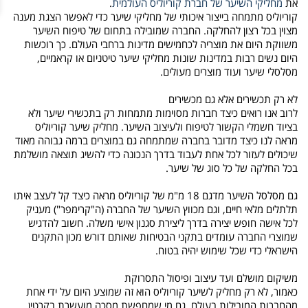
את
מחליקי השיער של חברת קוריוליס העולמית
.
קוריוליס מתמחה בייצור איכותי של מחליקי שיער כדי לאפשר הצגת מענה
מצוין בכל רצון להחלקה. החברה שמובילה בתחום של טיפוח השיער
משווקת היום את מוצריה לכחמישים מדינות ברחבי העולם. כך רוכשות
היום נשים רבות במדינות שונות מחליקי שיער טיטניום או קראמיים,
מסלסלי שיער ועוד מוצרים מעולים.
לא רק תכשירים אלא גם מכשירים
לרוב אנו רואים כיצד חברות מסוימות מתמחות רק בתכשירי שיער ולא
בציוד חשמלי הקשור לטיפוח ולעיצוב השיער. מחליק שיער קוריוליס
מראה לנו כיצד מדובר בחברה שמתמחה גם במוצרים ברמה גבוהה מאוד
שיכולים לעזור לכל אחת לעבוד בדרך הנכונה כדי להשיג תוצאה מושלמת
בכל החלקה של כל סוג של שיער.
גם מסלסל השיער מדגם 18 מ"מ של קוריוליס מראה כיצד קל לעצב איתו
תלתלים מלאי חיים, וגם מכווץ השיער של החברה (ה"קרימפר") מעניק
לכל אישה חופש יצירה בדרך ליצירת סגנון אישי משלה. חשוב להדגיש
שמוצרי החברה עומדים בתקני הבטיחות שאותם דורש מכון התקנים
הישראלי כדי שכל שימוש יהיה בטוח.
משיקום מושלם ועד עיצוב ופיסול התסרוקת
כאמור, לא רק מחליק לשיער קוריוליס הוא זה שמוצע היום על ידי אחת
מהחברות המובילות בעולם. גם מי שמחפשת מסכה מועשרת בקרטין