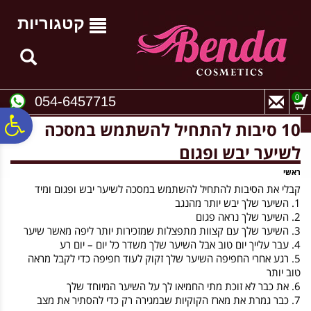
לתפריט
לתוכן
לתפריט
אתר
המרכזי
נגישות
קטגוריות
0
054-6457715
פ
10 סיבות להתחיל להשתמש במסכה
לשיער יבש ופגום
סר
ראשי
קבלי את הסיבות להתחיל להשתמש במסכה לשיער יבש ופגום ומיד
1. השיער שלך יבש יותר מהנגב
נג
2. השיער שלך נראה פגום
3. השיער שלך עם קצוות מתפצלות שמזכירות יותר ליפה מאשר שיער
4. עבר עלייך יום טוב אבל השיער שלך משדר כל יום – יום רע
5. רגע אחרי החפיפה השיער שלך זקוק לעוד חפיפה כדי לקבל מראה
טוב יותר
6. את כבר לא זוכת מתי החמיאו לך על השיער המיוחד שלך
7. כבר גמרת את מארז הקוקיות שבמגירה רק כדי להסתיר את מצב